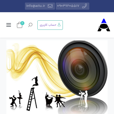
info@actu.ir
09036205517
0
حساب کاربری