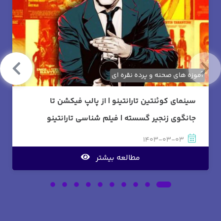
آموزه های صحنه و پرده نقره ای
سینمای کوئنتین تارانتینو | از پالپ فیکشن تا
جانگوی زنجیر گسسته | فیلم شناسی تارانتینو
1403-03-03
مطالعه بیشتر