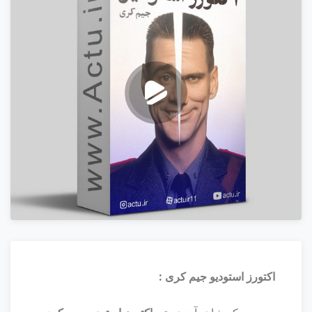
اکتورز استودیو جیم کری :