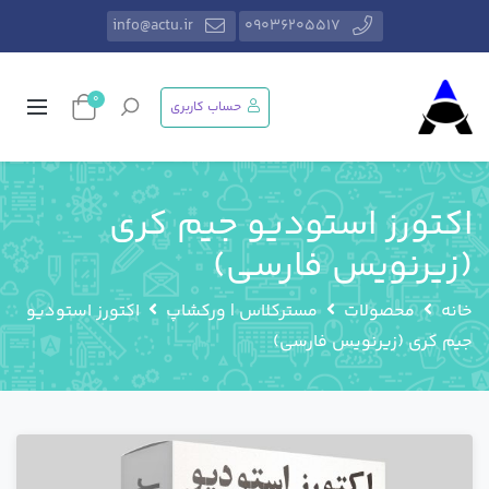
info@actu.ir
09036205517
0
حساب کاربری
اکتورز استودیو جیم کری
(زیرنویس فارسی)
خانه
محصولات
مسترکلاس | ورکشاپ
اکتورز استودیو
جیم کری (زیرنویس فارسی)