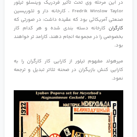
در این مرحله وی تحت تأثیر فردریک وینسلو تیلور
Fredrik Winslow Taylor ، کارخانه دار و تئوریسین
صنعتی آمریکائی بود که عقیده داشت: در صورتی که
کارگران
کارخانه دسته بندی شده و هر کدام کار
بخصوصی را در مجموعه انجام دهند، کارامد تر خواهند
بود.
میرهولد مفهوم تیلور از کارایی کار کارگران را به
کارایی کنش بازیگران در صحنه تئاتر تبدیل و ترجمه
نمود.