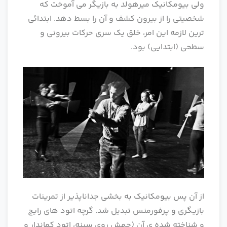
ولی بیومکانیک میرهولد به بازیگر می آموخت که
شخصیتی را از بیرون کشف و آن را بسط دهد. ابتدائی
ترین لازمه این امر، خلق یک سری حرکات بیرونی و
سطحی (ابتدایی) بود.
از آن پس بیومکانیک به بخشی جداناپذیر از تمرینات
بازیگری و پرفورمنس تبدیل شد. گرچه اتود های رایج
و شناخته شده ی آن (جهش روی سینه، اتود کماندار و