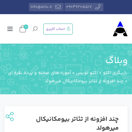
info@actu.ir
09036205517
0
حساب کاربری
وبلاگ
بازیگری اکتو
>
اکتو نویس
>
آموزه های صحنه و پرده نقره ای
>
چند افزونه از تئاتر بیومکانیکال میرهولد
چند افزونه از تئاتر بیومکانیکال
میرهولد