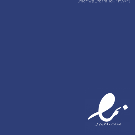
[mc4wp_form id=”380″]