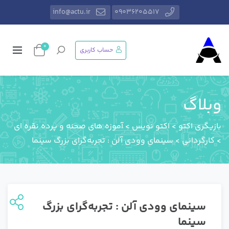
info@actu.ir
09036205517
0
حساب کاربری
وبلاگ
بازیگری اکتو
>
اکتو نویس
>
آموزه های صحنه و پرده نقره ای
>
کارگردانی
>
سینمای وودی آلن : تجربه‌گرای بزرگ سینما
سینمای وودی آلن : تجربه‌گرای بزرگ
سینما